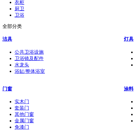
衣柜
厨卫
卫浴
全部分类
洁具
灯具
公共卫浴设施
卫浴镜及配件
水龙头
浴缸/整体浴室
门窗
涂料
实木门
套装门
其他门窗
金属门窗
免漆门