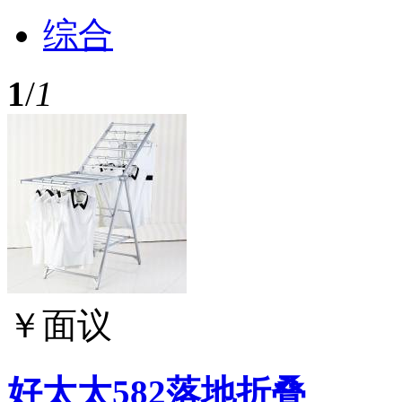
综合
1
/
1
￥
面议
好太太582落地折叠