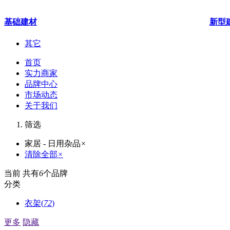
基础建材
新型
其它
首页
实力商家
品牌中心
市场动态
关于我们
筛选
家居 - 日用杂品
×
清除全部
×
当前 共有
6
个品牌
分类
衣架(
72
)
更多
隐藏