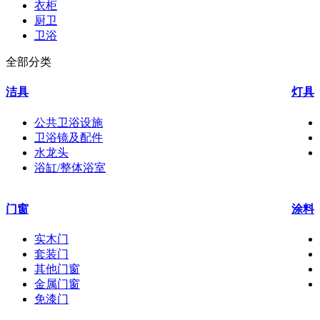
衣柜
厨卫
卫浴
全部分类
洁具
灯具
公共卫浴设施
卫浴镜及配件
水龙头
浴缸/整体浴室
门窗
涂料
实木门
套装门
其他门窗
金属门窗
免漆门