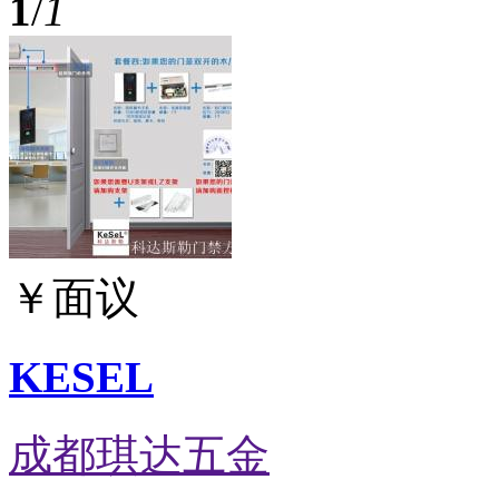
1
/
1
￥
面议
KESEL
成都琪达五金