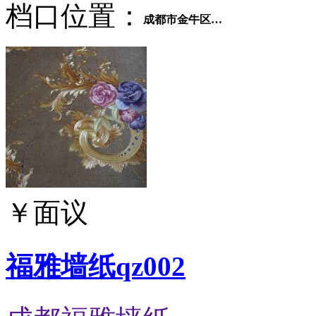
档口位置：
成都市金牛区府河桥市场第五交易区1-61号
￥
面议
福雅墙纸qz002