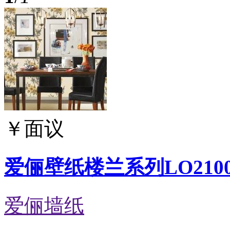
￥
面议
爱俪壁纸楼兰系列LO2100
爱俪墙纸