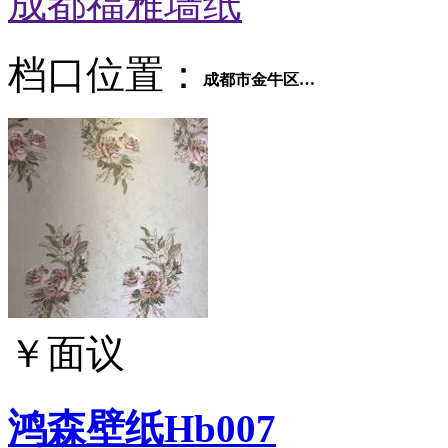
成都福雅墙纸
档口位置：
成都市金牛区府河桥建材市场五交易区C区64号
￥
面议
鸿森壁纸Hb007