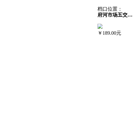
档口位置：
府河市场五交易区3-44号附2号
￥
189.00元