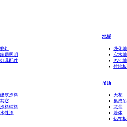
地板
彩灯
强化地
家居照明
实木地
灯具配件
PVC
竹地板
吊顶
建筑涂料
天花
其它
集成吊
涂料辅料
龙骨
水性漆
墙体
铝扣板