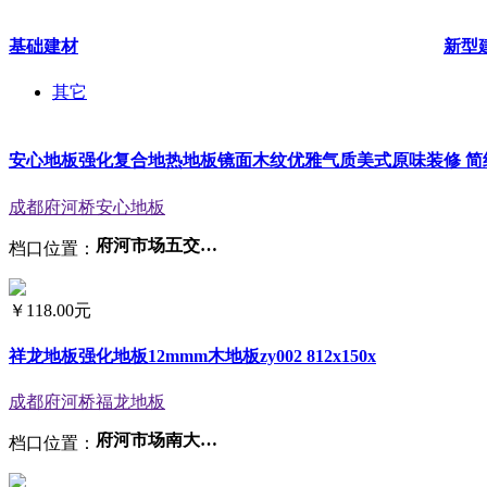
基础建材
新型
其它
安心地板强化复合地热地板镜面木纹优雅气质美式原味装修 简
成都府河桥安心地板
府河市场五交易区3-42号、43号附1号
档口位置：
￥
118.00元
祥龙地板强化地板12mmm木地板zy002 812x150x
成都府河桥福龙地板
府河市场南大门办公楼一楼1号
档口位置：