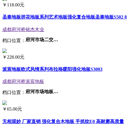
￥
118.00元
圣泰地板拼花地板系列艺术地板强化复合地板圣泰地板S502 8
成都府河桥铭杰木业
府河市场二交易区F座21-24号
档口位置：
￥
228.00元
派宸地板欧式风情系列布拉格暖阳强化地板S3003
成都府河桥派宸地板
府河市场地板大世界2楼B3
档口位置：
￥
65.00元
无相观妙 厂家直销 强化复合木地板 手抓纹E0 高耐磨高质量