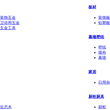
板材
装饰五金
装饰板
卫浴用五金
铝塑板
五金工具
幕墙壁纸
壁纸
墙布
幕墙
家居
日用杂
厨柜厨具
生态木
厨柜