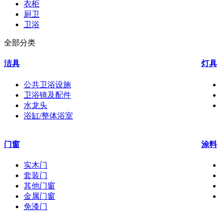
衣柜
厨卫
卫浴
全部分类
洁具
灯具
公共卫浴设施
卫浴镜及配件
水龙头
浴缸/整体浴室
门窗
涂料
实木门
套装门
其他门窗
金属门窗
免漆门