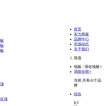
首页
实力商家
品牌中心
板
市场动态
板
关于我们
地板
筛选
地板 - 强化地板
×
清除全部
×
当前 共有
42
个品
顶
牌
综合
吊顶
1
/
3