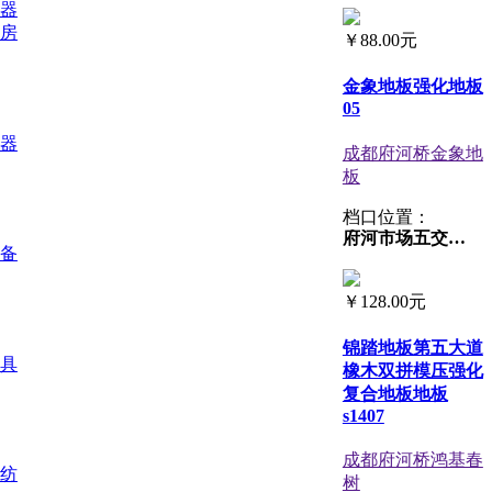
器
房
￥
88.00元
金象地板强化地板
05
器
成都府河桥金象地
板
档口位置：
府河市场五交易区3-45号
备
￥
128.00元
锦踏地板第五大道
具
橡木双拼模压强化
复合地板地板
s1407
成都府河桥鸿基春
纺
树