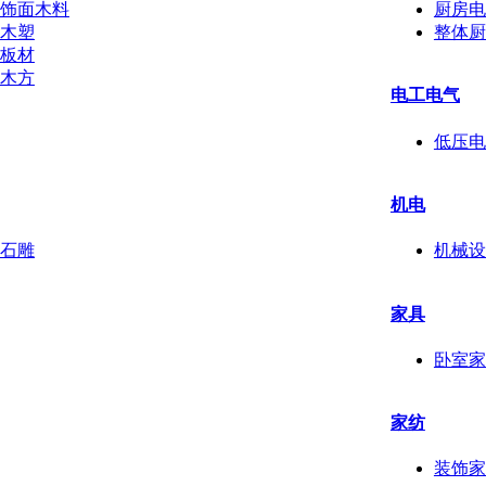
饰面木料
厨房电
木塑
整体厨
板材
木方
电工电气
低压电
机电
石雕
机械设
家具
卧室家
家纺
装饰家