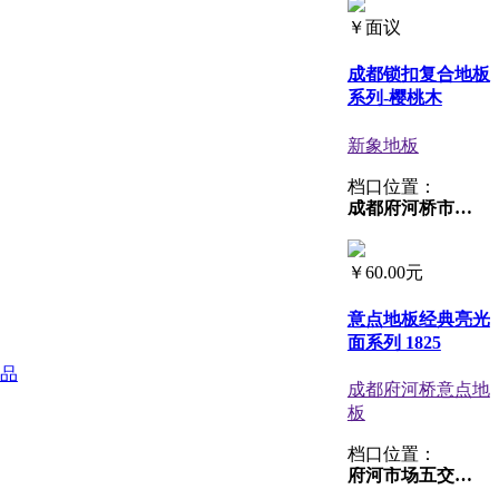
￥
面议
成都锁扣复合地板
系列-樱桃木
新象地板
档口位置：
成都府河桥市场府河地板广场1厅11号
￥
60.00元
意点地板经典亮光
面系列 1825
品
成都府河桥意点地
板
档口位置：
府河市场五交易区3-44号附1号