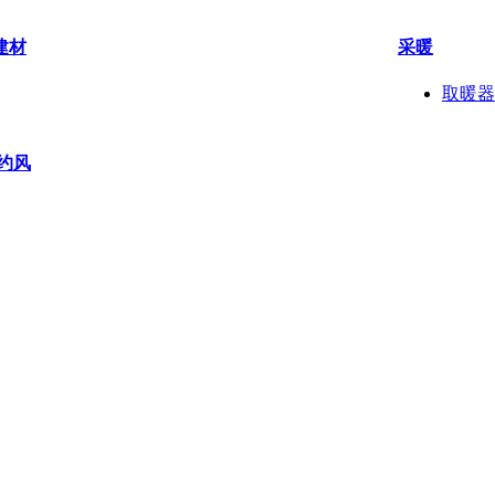
建材
采暖
取暖器
约风