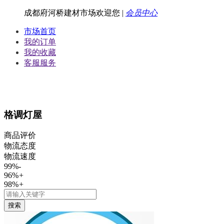
成都府河桥建材市场欢迎您
|
会员中心
市场首页
我的订单
我的收藏
客服服务
格调灯屋
商品评价
物流态度
物流速度
99%
-
96%
+
98%
+
搜索