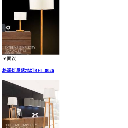
￥
面议
格调灯屋落地灯BFL-8026